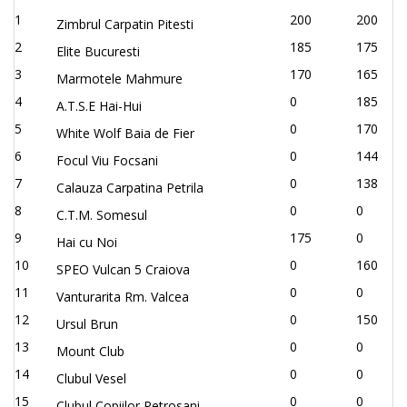
1
200
200
Zimbrul Carpatin Pitesti
2
185
175
Elite Bucuresti
3
170
165
Marmotele Mahmure
4
0
185
A.T.S.E Hai-Hui
5
0
170
White Wolf Baia de Fier
6
0
144
Focul Viu Focsani
7
0
138
Calauza Carpatina Petrila
8
0
0
C.T.M. Somesul
9
175
0
Hai cu Noi
10
0
160
SPEO Vulcan 5 Craiova
11
0
0
Vanturarita Rm. Valcea
12
0
150
Ursul Brun
13
0
0
Mount Club
14
0
0
Clubul Vesel
15
0
0
Clubul Copiilor Petrosani