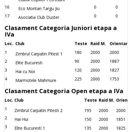
16
0
0
Eco Montan Targu Jiu
17
0
0
Asociatia Club Duster
Clasament Categoria Juniori etapa a
IVa
Loc.
Club
Teste
Raid M.
Orientare
1
180
2000
2000
Zimbrul Carpatin Pitest 1
2
90
2000
1887
Elite Bucuresti
3
120
2000
1827
Hai cu Noi
4
225
2000
1753
Marmotele Mahmure
Clasament Categoria Open etapa a IVa
Loc.
Club
Teste
Raid M.
Orient
1
Zimbrul Carpatin Pitesti 2
195
2000
2000
2
Hai-Hui
150
2000
1851
3
Elite Bucuresti 1
135
2000
1825