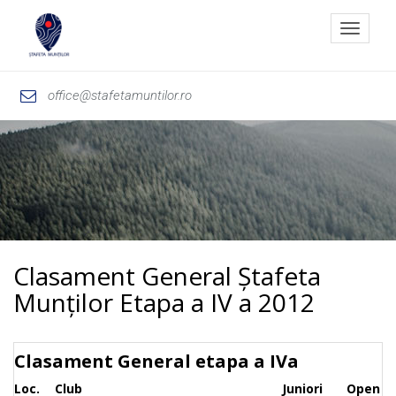
Toggle
navigat
office@stafetamuntilor.ro
Clasament General Ștafeta
Munților Etapa a IV a 2012
Clasament General etapa a IVa
Loc.
Club
Juniori
Open