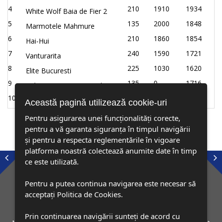
4
210
1910
1934
White Wolf Baia de Fier 2
5
135
2000
1848
Marmotele Mahmure
6
210
1860
1854
Hai-Hui
7
240
1590
1721
Vanturarita
8
225
1030
1620
Elite Bucuresti
9
135
0
1716
Calauza Carpatina Petrila
10
105
0
0
Focul Viu Focsani
Această pagină utilizează cookie-uri
Pentru asigurarea unei funcționalități corecte,
pentru a vă garanta siguranța în timpul navigării
și pentru a respecta reglementările în vigoare
platforma noastră colectează anumite date în timp
ce este utilizată.
Pentru a putea continua navigarea este necesar să
acceptați Politica de Cookies.
Prin continuarea navigării sunteți de acord cu