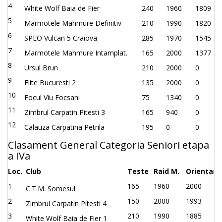
4
White Wolf Baia de Fier
240
1960
1809
5
Marmotele Mahmure Definitiv
210
1990
1820
6
SPEO Vulcan 5 Craiova
285
1970
1545
7
Marmotele Mahmure Intamplat.
165
2000
1377
8
Ursul Brun
210
2000
0
9
Elite Bucuresti 2
135
2000
0
10
Focul Viu Focsani
75
1340
0
11
Zimbrul Carpatin Pitesti 3
165
940
0
12
Calauza Carpatina Petrila
195
0
0
Clasament General Categoria Seniori etapa
a IVa
Loc.
Club
Teste
Raid M.
Orientare
1
165
1960
2000
C.T.M. Somesul
2
150
2000
1993
Zimbrul Carpatin Pitesti 4
3
210
1990
1885
White Wolf Baia de Fier 1