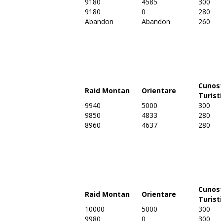
9180
4585
300
9180
0
280
Abandon
Abandon
260
Cunos
Raid Montan
Orientare
Turist
9940
5000
300
9850
4833
280
8960
4637
280
Cunos
Raid Montan
Orientare
Turist
10000
5000
300
9980
0
300