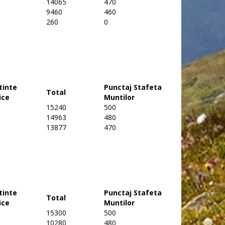
14065
470
9460
460
260
0
tinte
Punctaj Stafeta
Total
ice
Muntilor
15240
500
14963
480
13877
470
tinte
Punctaj Stafeta
Total
ice
Muntilor
15300
500
10280
480