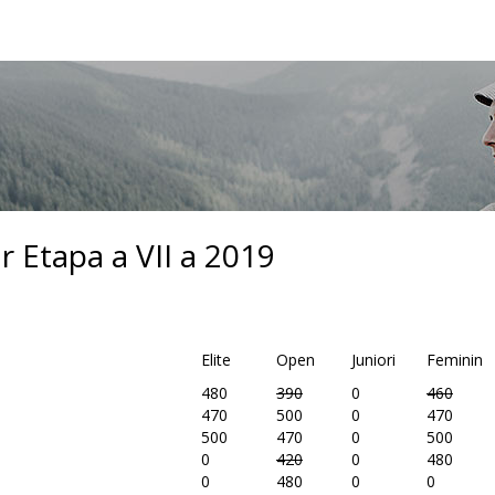
 Etapa a VII a 2019
Elite
Open
Juniori
Feminin
480
390
0
460
470
500
0
470
500
470
0
500
0
420
0
480
0
480
0
0