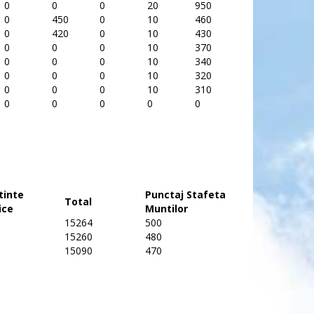
0
0
0
20
950
0
450
0
10
460
0
420
0
10
430
0
0
0
10
370
0
0
0
10
340
0
0
0
10
320
0
0
0
10
310
0
0
0
0
0
tinte
Punctaj Stafeta
Total
ice
Muntilor
15264
500
15260
480
15090
470