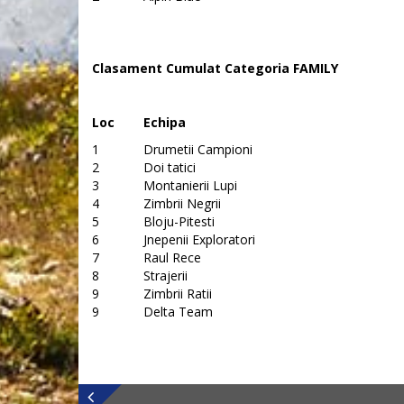
Clasament Cumulat Categoria FAMILY
Loc
Echipa
1
Drumetii Campioni
2
Doi tatici
3
Montanierii Lupi
4
Zimbrii Negrii
5
Bloju-Pitesti
6
Jnepenii Exploratori
7
Raul Rece
8
Strajerii
9
Zimbrii Ratii
9
Delta Team