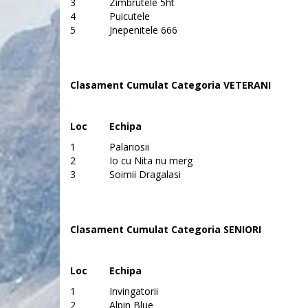
3
Zimbrutele 5ht
4
Puicutele
5
Jnepenitele 666
Clasament Cumulat Categoria VETERANI
Loc
Echipa
1
Palariosii
2
Io cu Nita nu merg
3
Soimii Dragalasi
Clasament Cumulat Categoria SENIORI
Loc
Echipa
1
Invingatorii
2
Alpin Blue