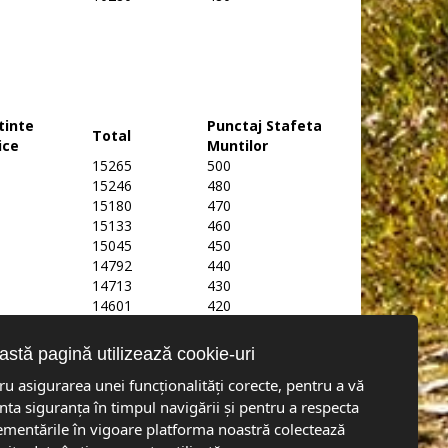
tinte
Punctaj Stafeta
Total
ice
Muntilor
15265
500
15246
480
15180
470
15133
460
15045
450
14792
440
14713
430
14601
420
10300
410
10300
410
stă pagină utilizează cookie-uri
ru asigurarea unei funcționalități corecte, pentru a vă
nta siguranța în timpul navigării și pentru a respecta
ementările în vigoare platforma noastră colectează