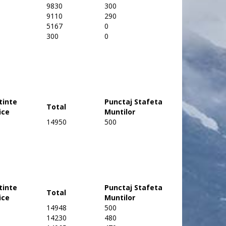
9830
300
9110
290
5167
0
300
0
tinte
Punctaj Stafeta
Total
ice
Muntilor
14950
500
tinte
Punctaj Stafeta
Total
ice
Muntilor
14948
500
14230
480