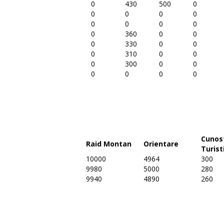
0
430
500
0
0
0
0
0
0
0
0
0
0
360
0
0
0
330
0
0
0
310
0
0
0
300
0
0
0
0
0
0
Cunos
Raid Montan
Orientare
Turist
10000
4964
300
9980
5000
280
9940
4890
260