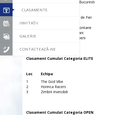
6
Alpin Club Pro-Mont Bucuresti
7
Bloju-Pitesti
CLASAMENTE
8
ACS Strajerii Lupeni
9
White Wolf Club Baia de Fier
10
Youngbeats
INVITAȚII
11
Asociatia Drumetii Montane
12
Crucea Rosie Petrosani
GALERIE
13
Asociatia Strajerii Lupeni
CONTACTEAZĂ-NE
Clasament Cumulat Categoria ELITE
Loc
Echipa
1
The God Vibe
2
Horinca Racers
3
Zimbrii Invincibili
Clasament Cumulat Categoria OPEN