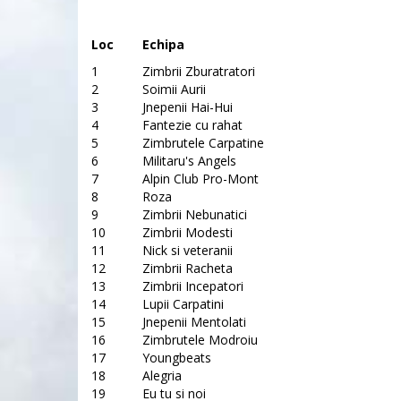
Loc
Echipa
1
Zimbrii Zburatratori
2
Soimii Aurii
3
Jnepenii Hai-Hui
4
Fantezie cu rahat
5
Zimbrutele Carpatine
6
Militaru's Angels
7
Alpin Club Pro-Mont
8
Roza
9
Zimbrii Nebunatici
10
Zimbrii Modesti
11
Nick si veteranii
12
Zimbrii Racheta
13
Zimbrii Incepatori
14
Lupii Carpatini
15
Jnepenii Mentolati
16
Zimbrutele Modroiu
17
Youngbeats
18
Alegria
19
Eu tu si noi