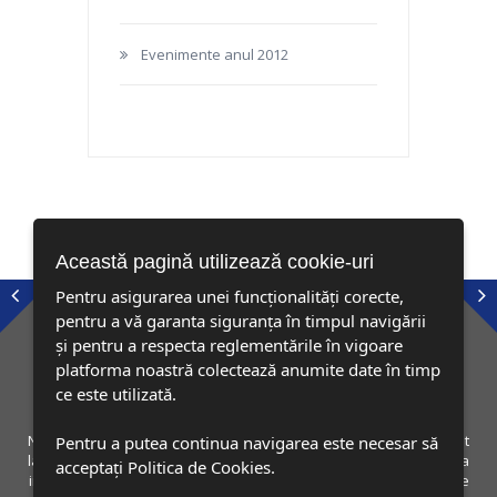
Evenimente anul 2012
Această pagină utilizează cookie-uri
Pentru asigurarea unei funcționalități corecte,
pentru a vă garanta siguranța în timpul navigării
și pentru a respecta reglementările în vigoare
platforma noastră colectează anumite date în timp
ce este utilizată.
Nu poti descrie in cuvinte bucuria copiilor nostri cand au participat
Pentru a putea continua navigarea este necesar să
la aceste evenimente, participand la categoria family am reusit sa
acceptați Politica de Cookies.
ii motivez sa faca sport mai mult. Aceste etape trebuie promovate