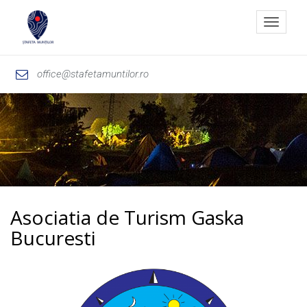
Toggle
navigat
office@stafetamuntilor.ro
Asociatia de Turism Gaska
Bucuresti