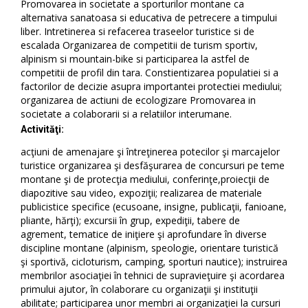
Promovarea in societate a sporturilor montane ca
alternativa sanatoasa si educativa de petrecere a timpului
liber. Intretinerea si refacerea traseelor turistice si de
escalada Organizarea de competitii de turism sportiv,
alpinism si mountain-bike si participarea la astfel de
competitii de profil din tara. Constientizarea populatiei si a
factorilor de decizie asupra importantei protectiei mediului;
organizarea de actiuni de ecologizare Promovarea in
societate a colaborarii si a relatiilor interumane.
Activităţi:
acţiuni de amenajare şi întreţinerea potecilor şi marcajelor
turistice organizarea şi desfăşurarea de concursuri pe teme
montane şi de protecţia mediului, conferinţe,proiecţii de
diapozitive sau video, expoziţii; realizarea de materiale
publicistice specifice (ecusoane, insigne, publicaţii, fanioane,
pliante, hărţi); excursii în grup, expediţii, tabere de
agrement, tematice de iniţiere şi aprofundare în diverse
discipline montane (alpinism, speologie, orientare turistică
şi sportivă, cicloturism, camping, sporturi nautice); instruirea
membrilor asociaţiei în tehnici de supravieţuire şi acordarea
primului ajutor, în colaborare cu organizaţii şi instituţii
abilitate; participarea unor membri ai organizaţiei la cursuri