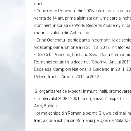
sunt:
• Crina Coco Popescu - din 2008 este reprezentanta a Ro
varsta de 14 ani, prima alpinista din lume care a inche
continent, inscrisa de World Records Academy in Carte
mai inalt vulcan din Antarctica.
• Crina Ochenatu - participanta in comprtitiile de se
vicecampioana nationala in 2011 si 2012, initiator es
• Dor Geta Popescu, Cristiana Sava, Radu Patrascoiu 
Romaniei caruia i s-a decernat "Sportivul Anului 201
Escalada, Campioni Nationali si Balcanici in 2011, 20
Petzen, Imst si Arco in 2011 si 2012.
2. organizarea de expeditii in munti inalti, promovarea 
• in intervalul 2008 - 20011 a organizat 21 expeditii i
Anzi, Balcani.
• prima echipa din Romania pe: mt. Giluwe, cel mai ina
Iran; a doua echipa din Romania pe Ojos del Salado - 