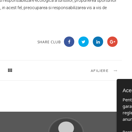
 si responsabilizare ecologica a turistilor, propunerea sporturilor
, in acest fel, preocuparea si responsabilizarea vis a vis de
SHARE CLUB
AFILIERE
Acea
Pent
gara
regl
anum