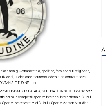
A
e non-guvernamentala, apolitica, fara scopuri religioase,
 fizice si juridice care recunosc, adera si se conformeaza
 MONTAN ALTITUDINE sunt:
e sport ALPINISM SI ESCALADA, SCHI-BIATLON si CICLISM, selectia
rticiparea la competitii sportive interne si internationale. Clubul
 Sportivii reprezentativi ai Clubului Sportiv Montan Altitudine