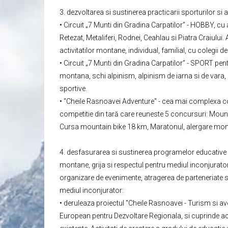
3. dezvoltarea si sustinerea practicarii sporturilor si 
• Circuit „7 Munti din Gradina Carpatilor” - HOBBY, cu 
Retezat, Metaliferi, Rodnei, Ceahlau si Piatra Craiulu
activitatilor montane, individual, familial, cu colegii de
• Circuit „7 Munti din Gradina Carpatilor” - SPORT pen
montana, schi alpinism, alpinism de iarna si de vara, cu
sportive.
• "Cheile Rasnoavei Adventure" - cea mai complexa c
competitie din tară care reuneste 5 concursuri: Moun
Cursa mountain bike 18 km, Maratonul, alergare mo
4. desfasurarea si sustinerea programelor educative pe t
montane, grija si respectul pentru mediul inconjurato
organizare de evenimente, atragerea de parteneriate si 
mediul inconjurator:
• deruleaza proiectul "Cheile Rasnoavei - Turism si a
European pentru Dezvoltare Regionala, si cuprinde act