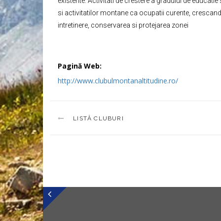
existente. Activitati de crestere a gradului de educatie
si activitatilor montane ca ocupatii curente, crescand
intretinere, conservarea si protejarea zonei
Pagină Web:
http://www.clubulmontanaltitudine.ro/
LISTĂ CLUBURI