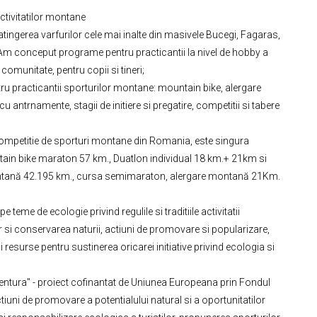
activitatilor montane
atingerea varfurilor cele mai inalte din masivele Bucegi, Fagaras,
i. Am conceput programe pentru practicantii la nivel de hobby a
 comunitate, pentru copii si tineri;
tru practicantii sporturilor montane: mountain bike, alergare
 antrnamente, stagii de initiere si pregatire, competitii si tabere
ompetitie de sporturi montane din Romania, este singura
tain bike maraton 57 km., Duatlon individual 18 km.+ 21km si
ntană 42.195 km., cursa semimaraton, alergare montană 21Km.
eme de ecologie privind regulile si traditiile activitatii
r si conservarea naturii, actiuni de promovare si popularizare,
resurse pentru sustinerea oricarei initiative privind ecologia si
ventura" - proiect cofinantat de Uniunea Europeana prin Fondul
iuni de promovare a potentialului natural si a oportunitatilor