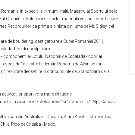
maniei in expeditiile in munti inalti, Maestru al Sportului de la
iat Circuitul 7 Volcanoes al celor mai inalti vulcani de pe fiecare
a Recordurilor ca prima alpinista din lume pe Mt. Sidley, cel
nioare de bouldering, castigatoare a Cupei Romaniei 2011,
calada, boulder si alpinism.
- componenti ai Lotului National de Escalada - copii al
1 - escalada" de catre Federatia Ronama de Alpinism si
12, rezultate deosebite in concursurile de Grand Slam de la
activitatilor sportive la mare altitudine:
n munti din circuitele "7 Volcanoes" si "7 Summits", Alpi, Caucaz,
lt vulcan din Australia si Oceania; Alam Kooh - fata nordica,
Chile, Pico de Orizaba - Mexic.