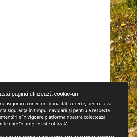
stă pagină utilizează cookie-uri
ru asigurarea unei funcționalități corecte, pentru a vă
nta siguranța în timpul navigării și pentru a respecta
ementările în vigoare platforma noastră colectează
ite date în timp ce este utilizată.