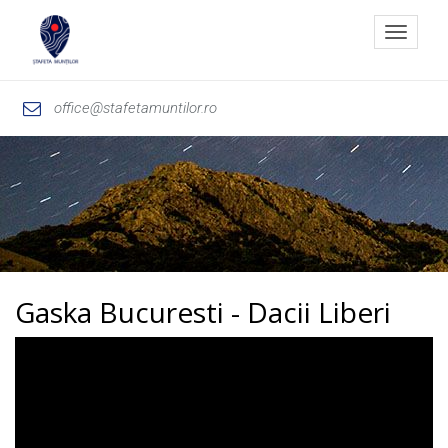
Toggle
navigat
office@stafetamuntilor.ro
Gaska Bucuresti - Dacii Liberi