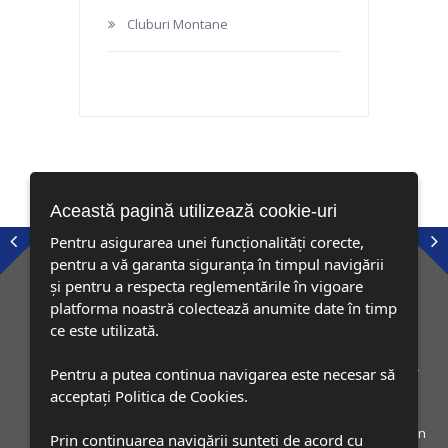
Cluburi Montane
Această pagină utilizează cookie-uri
Pentru asigurarea unei funcționalități corecte,
pentru a vă garanta siguranța în timpul navigării
și pentru a respecta reglementările în vigoare
platforma noastră colectează anumite date în timp
ce este utilizată.
Recomand toate activitatile organizate in cadrul Stafeta Muntilor
Pentru a putea continua navigarea este necesar să
fie ca iti place sa alergi fie ca doresti doar sa te plimbi. HAI LA
acceptați Politica de Cookies.
MUNTE!
Dumitrache Valentin
Prin continuarea navigării sunteți de acord cu