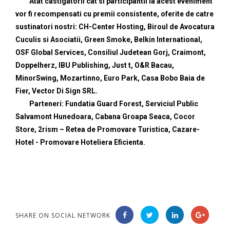
Atat castigatorii cat si participantii la acest eveniment
vor fi recompensati cu premii consistente, oferite de catre
sustinatori nostri: CH-Center Hosting, Biroul de Avocatura
Cuculis si Asociatii, Green Smoke, Belkin International,
OSF Global Services, Consiliul Judetean Gorj, Craimont,
Doppelherz, IBU Publishing, Just t, O&R Bacau,
MinorSwing, Mozartinno, Euro Park, Casa Bobo Baia de
Fier, Vector Di Sign SRL.
Parteneri: Fundatia Guard Forest, Serviciul Public
Salvamont Hunedoara, Cabana Groapa Seaca, Cocor
Store, 2rism – Retea de Promovare Turistica, Cazare-
Hotel - Promovare Hoteliera Eficienta.
SHARE ON SOCIAL NETWORK