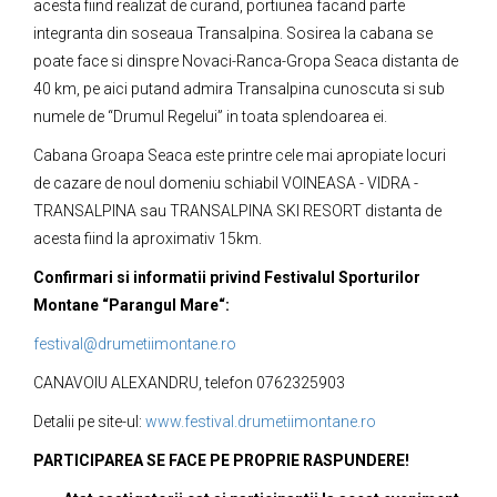
acesta fiind realizat de curand, portiunea facand parte
integranta din soseaua Transalpina. Sosirea la cabana se
poate face si dinspre Novaci-Ranca-Gropa Seaca distanta de
40 km, pe aici putand admira Transalpina cunoscuta si sub
numele de “Drumul Regelui” in toata splendoarea ei.
Cabana Groapa Seaca este printre cele mai apropiate locuri
de cazare de noul domeniu schiabil VOINEASA - VIDRA -
TRANSALPINA sau TRANSALPINA SKI RESORT distanta de
acesta fiind la aproximativ 15km.
Confirmari si informatii privind Festivalul Sporturilor
Montane “Parangul Mare“:
festival@drumetiimontane.ro
CANAVOIU ALEXANDRU, telefon 0762325903
Detalii pe site-ul:
www.festival.drumetiimontane.ro
PARTICIPAREA SE FACE PE PROPRIE RASPUNDERE!