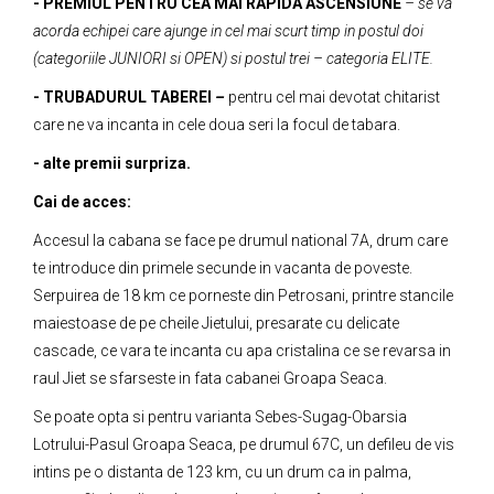
- PREMIUL PENTRU CEA MAI RAPIDA ASCENSIUNE
– se va
acorda echipei care ajunge in cel mai scurt timp in postul doi
(categoriile JUNIORI si OPEN) si postul trei – categoria ELITE.
- TRUBADURUL TABEREI
–
pentru cel mai devotat chitarist
care ne va incan­ta in cele doua seri la focul de tabara.
- alte premii surpriza.
Cai de acces:
Accesul la cabana se face pe drumul national 7A, drum care
te introduce din primele secunde in vacanta de poveste.
Serpuirea de 18 km ce porneste din Petrosani, printre stancile
maiestoase de pe cheile Jietului, presarate cu delicate
cascade, ce vara te incanta cu apa cristalina ce se revarsa in
raul Jiet se sfarseste in fata cabanei Groapa Seaca.
Se poate opta si pentru varianta Sebes-Sugag-Obarsia
Lotrului-Pasul Groapa Seaca, pe drumul 67C, un defileu de vis
intins pe o distanta de 123 km, cu un drum ca in palma,