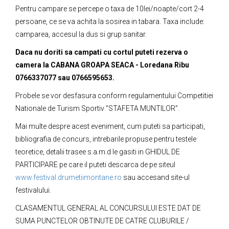
Pentru campare se percepe o taxa de 10lei/noapte/cort 2-4
persoane, ce se va achita la sosirea in tabara. Taxa include:
camparea, accesul la dus si grup sanitar.
Daca nu doriti sa campati cu cortul puteti rezerva o
camera la CABANA GROAPA SEACA - Loredana Ribu
0766337077 sau 0766595653.
Probele se vor desfasura conform regulamentului Competitiei
Nationale de Turism Sportiv ”STAFETA MUNTILOR”.
Mai multe despre acest eveniment, cum puteti sa participati,
bibliografia de concurs, intrebarile pro­puse pentru testele
teoretice, detalii trasee s.a.m.d le gasiti in GHIDUL DE
PARTICIPARE pe care il puteti descarca de pe siteul
www.festival.drumetiimontane.ro
sau accesand site-ul
festivalului.
CLASAMENTUL GENERAL AL CONCURSULUI ESTE DAT DE
SUMA PUNCTELOR OBTINUTE DE CATRE CLUBURILE /