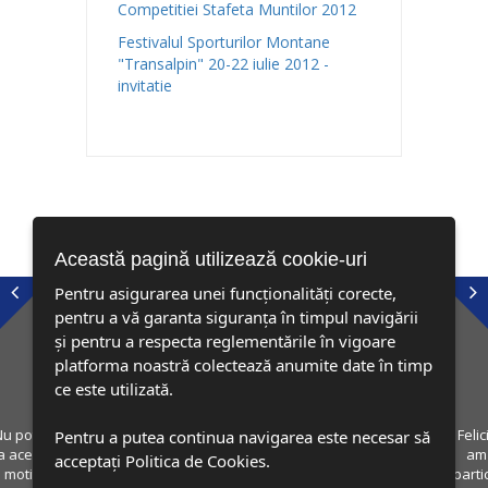
Competitiei Stafeta Muntilor 2012
Festivalul Sporturilor Montane
"Transalpin" 20-22 iulie 2012 -
invitatie
Această pagină utilizează cookie-uri
Pentru asigurarea unei funcționalități corecte,
pentru a vă garanta siguranța în timpul navigării
și pentru a respecta reglementările în vigoare
platforma noastră colectează anumite date în timp
ce este utilizată.
Felicitari pentru tot ce faceti! Mai rar evenimente gratuite, desi la
Pentru a putea continua navigarea este necesar să
inceput am crezut ca fiind ceva gratuit nu o sa fie cine stie ce, dar
acceptați Politica de Cookies.
dupa ce am participat la o etapa, mi-am schimbat parerea.