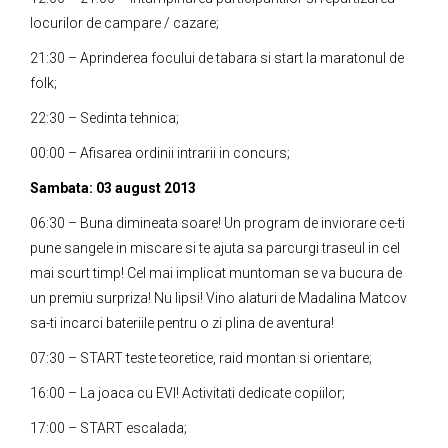
locurilor de campare / cazare;
21:30 – Aprinderea focului de tabara si start la maratonul de
folk;
22:30 – Sedinta tehnica;
00:00 – Afisarea ordinii intrarii in concurs;
Sambata: 03 august 2013
06:30 – Buna dimineata soare! Un program de inviorare ce-ti
pune sangele in miscare si te ajuta sa parcurgi traseul in cel
mai scurt timp! Cel mai implicat muntoman se va bucura de
un premiu surpriza! Nu lipsi! Vino alaturi de Madalina Matcov
sa-ti incarci bateriile pentru o zi plina de aventura!
07:30 – START teste teoretice, raid montan si orientare;
16:00 – La joaca cu EVI! Activitati dedicate copiilor;
17:00 – START escalada;