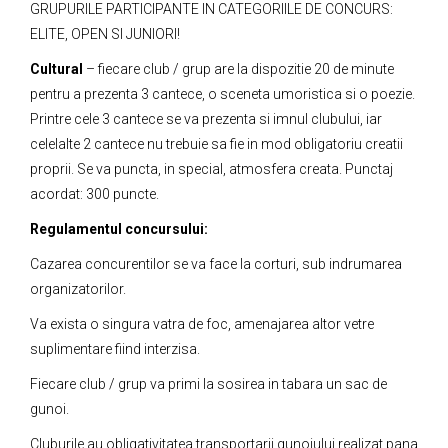
GRUPURILE PARTICIPANTE IN CATEGORIILE DE CON­CURS:
ELITE, OPEN SI JUNIORI!
Cultural
– fiecare club / grup are la dispozitie 20 de minute
pentru a prezenta 3 cantece, o sceneta umoristica si o poezie.
Printre cele 3 cantece se va prezenta si imnul clubului, iar
celelalte 2 cantece nu tre­buie sa fie in mod obligatoriu creatii
proprii. Se va puncta, in special, atmosfera creata. Punctaj
acordat: 300 puncte.
Regulamentul concursului:
Cazarea concurentilor se va face la corturi, sub indrumarea
organizatorilor.
Va exista o singura vatra de foc, amenajarea altor vetre
suplimentare fiind interzisa.
Fiecare club / grup va primi la sosirea in tabara un sac de
gunoi.
Cluburile au obligativitatea transportarii gunoiului realizat pana