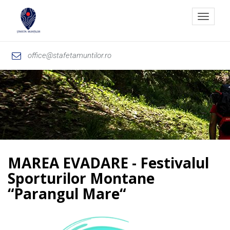
Toggle
navigat
office@stafetamuntilor.ro
MAREA EVADARE - Festivalul
Sporturilor Montane
“Parangul Mare“