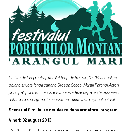
Un film de lung metraj, derulat timp de trei zile, 02-04 august, in
poiana situata langa cabana Groapa Seaca, Muntii Parang! Actori
principali pot fi toti cei care vor sa evadeze departe de orasele cu
asfalt incins si zgo­mote asurzitoare, undeva in mijlocul naturii!
Scenariul filmului se deruleaza dupa urmatorul program:
Vineri: 02 august 2013
12:00 – 21:00 – Intampinarea participantilor si repartizarea