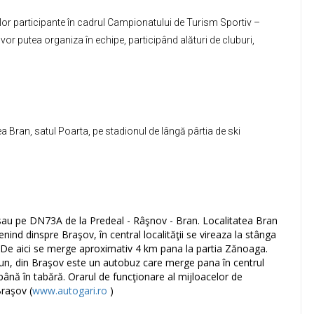
lor participante în cadrul Campionatului de Turism Sportiv –
vor putea organiza în echipe, participând alături de cluburi,
a Bran, satul Poarta, pe stadionul de lângă pârtia de ski
sau pe DN73A de la Predeal - Râşnov - Bran. Localitatea Bran
nd dinspre Braşov, în central localităţii se vireaza la stânga
. De aici se merge aproximativ 4 km pana la partia Zănoaga.
mun, din Braşov este un autobuz care merge pana în centrul
până în tabără. Orarul de funcţionare al mijloacelor de
Braşov (
www.autogari.ro
)