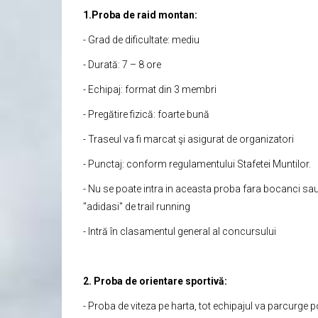
1.Proba de raid montan:
- Grad de dificultate: mediu
- Durată: 7 – 8 ore
- Echipaj: format din 3 membri
- Pregătire fizică: foarte bună
- Traseul va fi marcat şi asigurat de organizatori
- Punctaj: conform regulamentului Stafetei Muntilor.
- Nu se poate intra in aceasta proba fara bocanci sau 
"adidasi" de trail running
- Intră în clasamentul general al concursului
2. Proba de orientare sportivă:
- Proba de viteza pe harta, tot echipajul va parcurge 