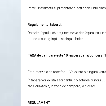
Pentru informaţii suplimentare puteţi apela unul dint
Regulamentul taberei:
Datorită faptului că acţiunea se va desfăşura într-un p
aduse la cunoştinţă la şedinţa tehnică.
TAXA de campare este 10 lei/persoana/concurs. Ta
Este interzis a se face focul. Va exista o singură vatr
În tabără vor exista saci pentru colectarea gunoiului.
facă curățenie, în zona de campare, la plecare.
REGULAMENT