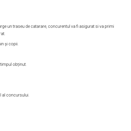
e un traseu de catarare, concurentul va fi asigurat si va primi
at.
n și copii.
 timpul obținut.
l al concursului.