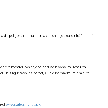
irea din poligon și comunicarea cu echipajele care intră în probă
 de către membrii echipajelor înscrise în concurs. Testul va
s, cu un singur răspuns corect, şi va dura maximum 7 minute.
te-ul
www.stafetamuntilor.ro