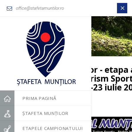
office@stafetamuntilor.ro
Trofeul Muntilor - etapa 
National de Turism Sport
editia 2023 - 21-23 iulie 
PRIMA PAGINĂ
ȘTAFETA MUNȚILOR
ETAPELE CAMPIONATULUI