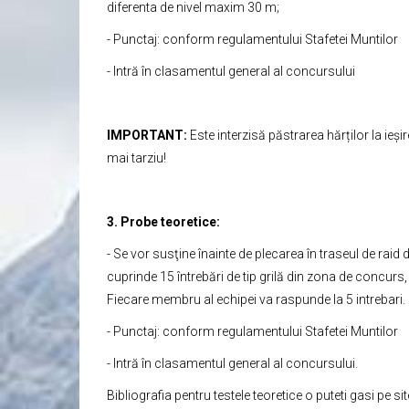
diferenta de nivel maxim 30 m;
- Punctaj: conform regulamentului Stafetei Muntilor
- Intră în clasamentul general al concursului
IMPORTANT:
Este interzisă păstrarea hărților la ieș
mai tarziu!
3. Probe teoretice:
- Se vor susţine înainte de plecarea în traseul de raid
cuprinde 15 întrebări de tip grilă din zona de concur
Fiecare membru al echipei va raspunde la 5 intrebari.
- Punctaj: conform regulamentului Stafetei Muntilor
- Intră în clasamentul general al concursului.
Bibliografia pentru testele teoretice o puteti gasi pe si