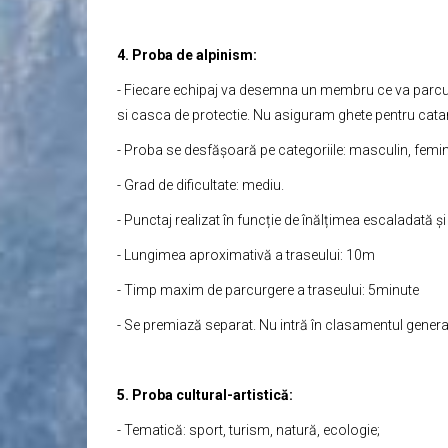
4. Proba de alpinism:
- Fiecare echipaj va desemna un membru ce va parcurg
si casca de protectie. Nu asiguram ghete pentru catar
- Proba se desfășoară pe categoriile: masculin, femini
- Grad de dificultate: mediu.
- Punctaj realizat în funcție de înălțimea escaladată și
- Lungimea aproximativă a traseului: 10m
- Timp maxim de parcurgere a traseului: 5minute
- Se premiază separat. Nu intră în clasamentul genera
5. Proba cultural-artistică:
- Tematică: sport, turism, natură, ecologie;