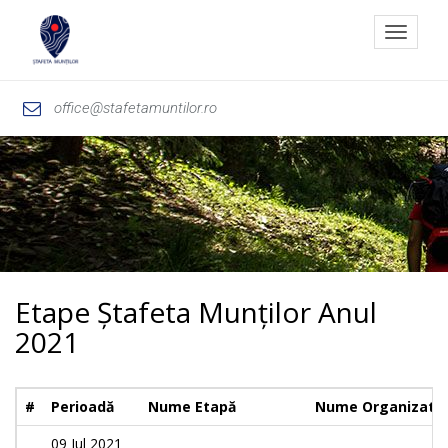
Toggle
navigat
office@stafetamuntilor.ro
Etape Ștafeta Munților Anul
2021
#
Perioadă
Nume Etapă
Nume Organizato
09 Jul 2021