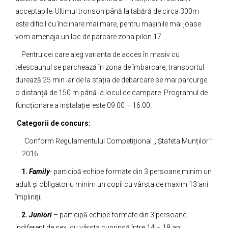
acceptabile. Ultimul tronson până la tabără de circa 300m
este dificil cu înclinare mai mare, pentru mașinile mai joase
vom amenaja un loc de parcare zona pilon 17.
Pentru cei care aleg varianta de acces în masiv cu
telescaunul se parchează în zona de îmbarcare, transportul
durează 25 min iar de la stația de debarcare se mai parcurge
o distanță de 150 m până la locul de campare. Programul de
funcționare a instalației este 09.00 – 16.00.
Categorii de concurs:
Conform Regulamentului Competițional ,, Ștafeta Munților ”
- 2016
1.
Family
- participă echipe formate din 3 persoane,minim un
adult și obligatoriu minim un copil cu vârsta de maxim 13 ani
împliniți;
2.
Juniori
– participă echipe formate din 3 persoane,
indiferent de sex, cu vârsta cuprinsă între 14 – 18 ani