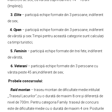
(împliniți);
3
. Elite
– participă echipe formate din 3 persoane, indiferent
de sex;
4.
Open
– participă echipe formate din 3 persoane, indiferent
de vârstă și sex.Timpii pentru această categorie sunt calculați
ca timpi turistici;
5.
Feminin
– participă echipe formate din trei fete, indiferent
de vârstă;
6.
Veterani
– participă echipe formate din 3 persoane cu
vârsta peste 45 ani,indiferent de sex;
Probele concursului:
Raid montan
– traseu montan de dificultate medie intitulat
,,Traseul Lacurilor”,cu o durată de maxim 8 ore și diferență de
nivel de 700m. Pentru categoria Family traseul de concurs
este de dificultate medie cu o durată de maxim 4 ore. Posturile