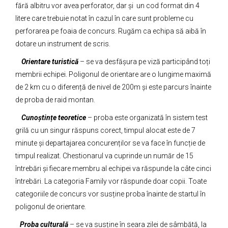
fără albitru vor avea perforator, dar și un cod format din 4
litere care trebuie notat în cazul în care sunt probleme cu
perforarea pe foaia de concurs. Rugăm ca echipa să aibă în
dotare un instrument de scris.
Orientare turistică
– se va desfășura pe viză participând toți
membrii echipei. Poligonul de orientare are o lungime maximă
de 2 km cu o diferență de nivel de 200m și este parcurs înainte
de proba de raid montan.
Cunoștințe teoretice
– proba este organizată în sistem test
grilă cu un singur răspuns corect, timpul alocat este de 7
minute și departajarea concurenților se va face în funcție de
timpul realizat. Chestionarul va cuprinde un număr de 15
întrebări și fiecare membru al echipei va răspunde la câte cinci
întrebări. La categoria Family vor răspunde doar copii. Toate
categoriile de concurs vor susține proba înainte de startul în
poligonul de orientare.
Proba culturală
– se va susține în seara zilei de sâmbătă, la