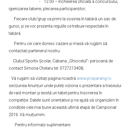
- 12.00 – încheierea oficială a concursului,
igienizarea taberei, plecarea participanților;
Fiecare club/grup va primi la sosirea în tabără un sac de
gunoi, și se vor prezenta regulile ce trebuie respectate în
tabără.
Pentru cei care doresc cazare și masă vă rugăm să
contactați partenerul nostru:
Clubul Sportiv Școlar, Cabana ,,Ghiocelul”- persoană de
contact Simona Chelaru tel: 0727213408;
Vă rugăm să vizitați pagina noastră
www.proparang.ro
secțiunea Anunțuri unde puteți viziona o prezentare a traseului
de raid montan și există un tabel pentru înscrierea în
competiție. Datele sunt orientative și ne ajută să organizăm în
condițiile cele mai bune această ultimă etapă de Campionat
2016. Vă mulțumim.
Pentru informații suplimentare: