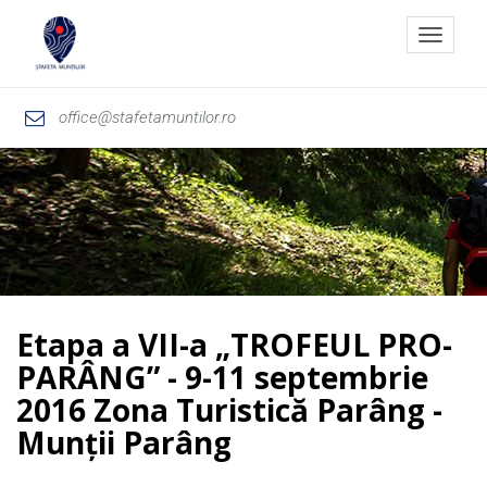
Toggle
navigat
office@stafetamuntilor.ro
Etapa a VII-a „TROFEUL PRO-
PARÂNG” - 9-11 septembrie
2016 Zona Turistică Parâng -
Munții Parâng