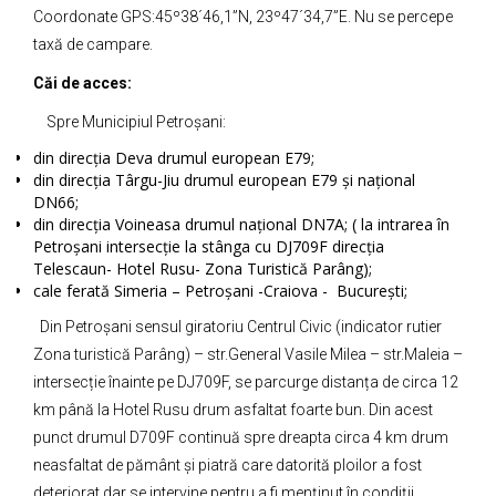
Coordonate GPS:45º38´46,1”N, 23º47´34,7”E. Nu se percepe
taxă de campare.
Căi de acces:
Spre Municipiul Petroșani:
din direcția Deva drumul european E79;
din direcția Târgu-Jiu drumul european E79 și național
DN66;
din direcția Voineasa drumul național DN7A; ( la intrarea în
Petroșani intersecție la stânga cu DJ709F direcția
Telescaun- Hotel Rusu- Zona Turistică Parâng);
cale ferată Simeria – Petroșani -Craiova - București;
Din Petroșani sensul giratoriu Centrul Civic (indicator rutier
Zona turistică Parâng) – str.General Vasile Milea – str.Maleia –
intersecție înainte pe DJ709F, se parcurge distanța de circa 12
km până la Hotel Rusu drum asfaltat foarte bun. Din acest
punct drumul D709F continuă spre dreapta circa 4 km drum
neasfaltat de pământ și piatră care datorită ploilor a fost
deteriorat dar se intervine pentru a fi menținut în condiții