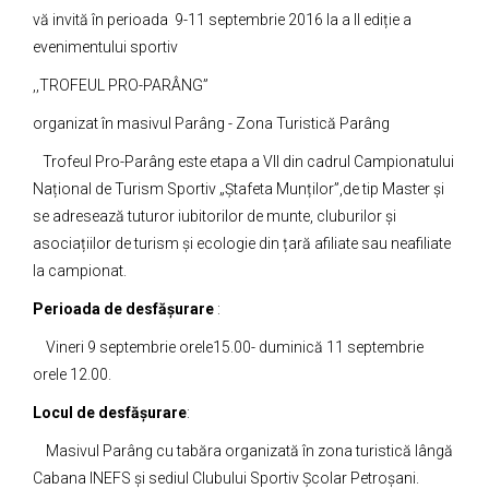
vă invită în perioada 9-11 septembrie 2016 la a II ediție a
evenimentului sportiv
,,TROFEUL PRO-PARÂNG”
organizat în masivul Parâng - Zona Turistică Parâng
Trofeul Pro-Parâng este etapa a VII din cadrul Campionatului
Național de Turism Sportiv „Ștafeta Munților”,de tip Master și
se adresează tuturor iubitorilor de munte, cluburilor și
asociațiilor de turism și ecologie din țară afiliate sau neafiliate
la campionat.
Perioada de desfășurare
:
Vineri 9 septembrie orele15.00- duminică 11 septembrie
orele 12.00.
Locul de desfășurare
:
Masivul Parâng cu tabăra organizată în zona turistică lângă
Cabana INEFS și sediul Clubului Sportiv Școlar Petroșani.